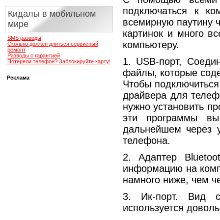
подключаться к ко
Кидалы в мобильном
всемирную паутину ч
мире
картинок и много вс
SMS разводы
компьютеру.
Сколько должен длиться сервисный
ремонт
Разводы с гарантией
1. USB-порт, Соеди
Потеряли телефон? Заблокируйте карту!
файлы, которые соде
Реклама
Чтобы подключиться
драйвера для телефо
нужно установить пр
эти программы вы
дальнейшем через 
телефона.
2. Адаптер Bluetoo
информацию на комп’
намного ниже, чем ч
3. Ик-порт. Вид с
используется доволь