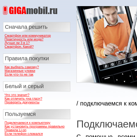
Сначала решить
Смартфон или коммуникатор
Практичность или мода?
Лучше ли 3 в 1?
Смартфон. Какой?
Правила покупки
Как выбрать самому?
Магазинные уловки
Если что-то не так
Белый и серый
Что это значит?
Как отличить «на глаз»?
/ подключаемся к ко
Проверить документы
Пользуемся
Подключаемс
Подключаемся к компьютеру
Как установить программы правильно
Правила Li-on
Если телефон сломался
С помощью всеми