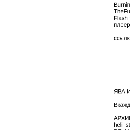
Burnin
TheFu
Flash
плеер
ссылка
ЯВА И
Вкажд
АРХИ
heli_s