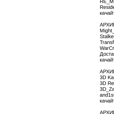
RE_MI
Reside
качайт
АРХИ
Might
Stalk
Trans
WarCra
Достат
качайт
АРХИ
3D Ka
3D Rea
3D_Za
and1st
качайт
АРХИ