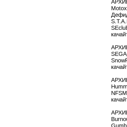
АРХИ
Motox
Дефид
S.T.A
SEclu
качайт
АРХИ
SEGA_
SnowR
качайт
АРХИВ
Humme
NFSMW
качайт
АРХИВ
Burno
Gumba