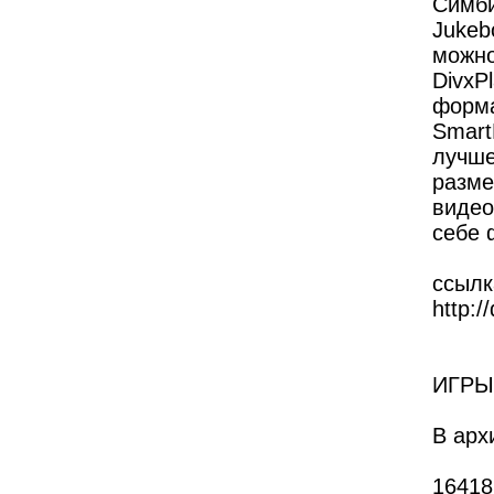
Симби
Jukeb
можно
DivxP
форма
Smart
лучше
разме
видео
себе 
ссылк
http:/
ИГРЫ 
В арх
16418