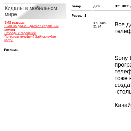
Автор
Дата
ЛУЧШЕЕ ДЛ
Кидалы в мобильном
мире
Pages
:
1
SMS разводы
4.4.2008
Все д
Сколько должен длиться сервисный
21:24
ремонт
телеф
Разводы с гарантией
Потеряли телефон? Заблокируйте
карту!
Реклама
Sony 
прогр
телеф
тоже 
созда
-стол
Качайт