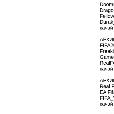
DoomR
Drago
Fellow
Durak
качайт
АРХИ
FIFA2
Freeki
Gamelo
RealFo
качайт
АРХИВ
Real F
EA Fi
FIFA_
качайт