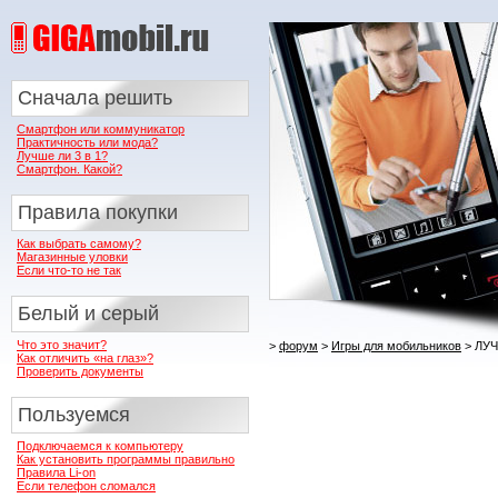
Сначала решить
Смартфон или коммуникатор
Практичность или мода?
Лучше ли 3 в 1?
Смартфон. Какой?
Правила покупки
Как выбрать самому?
Магазинные уловки
Если что-то не так
Белый и серый
Что это значит?
>
форум
>
Игры для мобильников
> ЛУЧ
Как отличить «на глаз»?
Проверить документы
Пользуемся
Подключаемся к компьютеру
Как установить программы правильно
Правила Li-on
Если телефон сломался