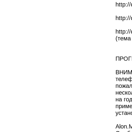
http:/
http:/
http:/
(тема
ПРОГИ
ВНИМА
телеф
пожал
неско
на го
приме
устан
Alon.