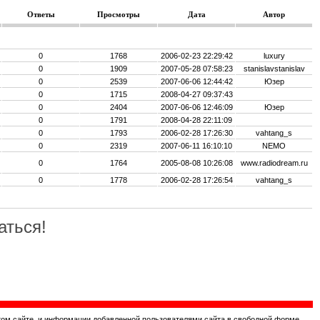
Ответы
Просмотры
Дата
Автор
0
1768
2006-02-23 22:29:42
luxury
0
1909
2007-05-28 07:58:23
stanislavstanislav
0
2539
2007-06-06 12:44:42
Юзер
0
1715
2008-04-27 09:37:43
0
2404
2007-06-06 12:46:09
Юзер
0
1791
2008-04-28 22:11:09
0
1793
2006-02-28 17:26:30
vahtang_s
0
2319
2007-06-11 16:10:10
NEMO
0
1764
2005-08-08 10:26:08
www.radiodream.ru
0
1778
2006-02-28 17:26:54
vahtang_s
аться!
том сайте, и информации добавленной пользователями сайта в свободной форме.