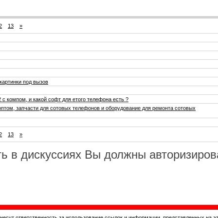
2
13
»
 картинки под вызов
2 c компом, и какой софт для етого телефона есть ?
птом, запчасти для сотовых телефонов и оборудование для ремонта сотовых
2
13
»
ь в дискуссиях Вы должны авторизиров
 несут ответственность за использование ссылок и информации, представленных на э