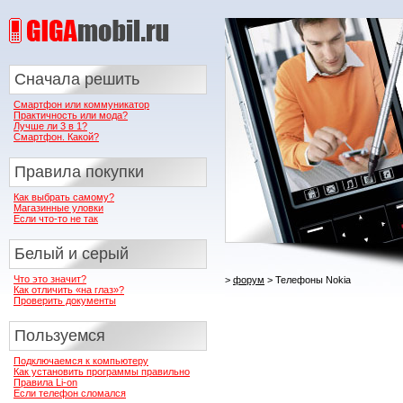
Сначала решить
Смартфон или коммуникатор
Практичность или мода?
Лучше ли 3 в 1?
Смартфон. Какой?
Правила покупки
Как выбрать самому?
Магазинные уловки
Если что-то не так
Белый и серый
Что это значит?
>
форум
> Телефоны Nokia
Как отличить «на глаз»?
Проверить документы
Пользуемся
Подключаемся к компьютеру
Как установить программы правильно
Правила Li-on
Если телефон сломался