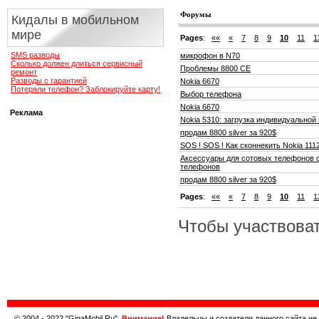
Форумы
Кидалы в мобильном
мире
Pages
:
««
«
7
8
9
10
11
1
SMS разводы
микрофон в N70
Сколько должен длиться сервисный
Проблемы 8800 СЕ
ремонт
Разводы с гарантией
Nokia 6670
Потеряли телефон? Заблокируйте карту!
Выбор телефона
Nokia 6670
Реклама
Nokia 5310: загрузка индивидуальной
продам 8800 silver за 920$
SOS ! SOS ! Как сконнекить Nokia 111
Аксессуары для сотовых телефонов о
телефонов
продам 8800 silver за 920$
Pages
:
««
«
7
8
9
10
11
1
Чтобы участвоват
© 2004 - 2022 "GigaMobil.Ru".
Внимание!
Владельцы и создатели данного сайта не